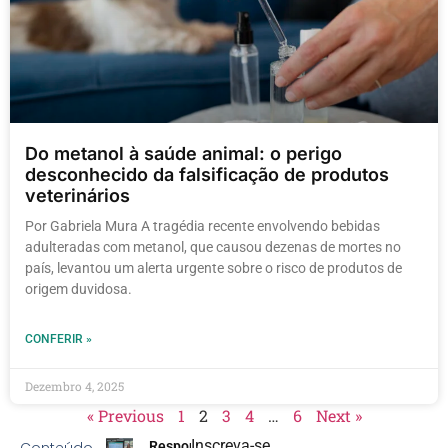
Do metanol à saúde animal: o perigo
desconhecido da falsificação de produtos
veterinários
Por Gabriela Mura A tragédia recente envolvendo bebidas
adulteradas com metanol, que causou dezenas de mortes no
país, levantou um alerta urgente sobre o risco de produtos de
origem duvidosa.
CONFERIR »
Dezembro 4, 2025
« Previous
1
2
3
4
…
6
Next »
Inscreva-se
Conteúdo
Responsabilidade