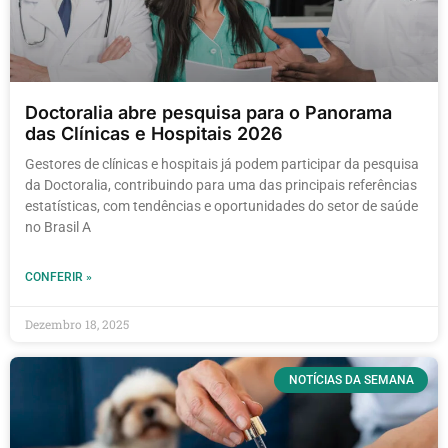
Doctoralia abre pesquisa para o Panorama
das Clínicas e Hospitais 2026
Gestores de clínicas e hospitais já podem participar da pesquisa
da Doctoralia, contribuindo para uma das principais referências
estatísticas, com tendências e oportunidades do setor de saúde
no Brasil A
CONFERIR »
Dezembro 18, 2025
NOTÍCIAS DA SEMANA