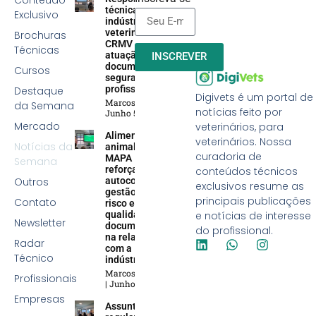
técnica na
Exclusivo
indústria
veterinária:
Brochuras
CRMV reforça
Técnicas
atuação efetiva,
INSCREVER
documentação e
Cursos
segurança
profissional
Destaque
Digivets é um portal de
Marcos Soares
da Semana
notícias feito por
Junho 5, 2026
Mercado
veterinários, para
Alimentação
veterinários. Nossa
Notícias da
animal:
curadoria de
MAPA
Semana
reforça
conteúdos técnicos
Outros
autocontrole,
exclusivos resume as
gestão de
principais publicações
Contato
risco e
qualidade
e notícias de interesse
Newsletter
documental
do profissional.
na relação
Radar
com a
Técnico
indústria
Marcos Soares
Profissionais
Junho 5, 2026
Empresas
Assuntos