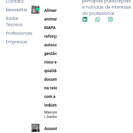
principais publicações
Contato
e notícias de interesse
Newsletter
Alimentação
do profissional.
Radar
animal:
Técnico
MAPA
Profissionais
reforça
Empresas
autocontrole,
gestão de
risco e
qualidade
documental
na relação
com a
indústria
Marcos Soares
Junho 5, 2026
Assuntos