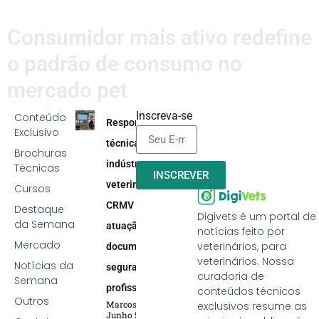
Consumidor mais ativo redefine
o padrão de consumo no
mercado pet
Inscreva-se
Conteúdo
Responsabilidade
Exclusivo
técnica na
Brochuras
indústria
Técnicas
INSCREVER
veterinária:
Cursos
CRMV reforça
Destaque
Digivets é um portal de
da Semana
atuação efetiva,
notícias feito por
Mercado
veterinários, para
documentação e
veterinários. Nossa
Notícias da
segurança
curadoria de
Semana
profissional
conteúdos técnicos
Outros
Marcos Soares
exclusivos resume as
Junho 5, 2026