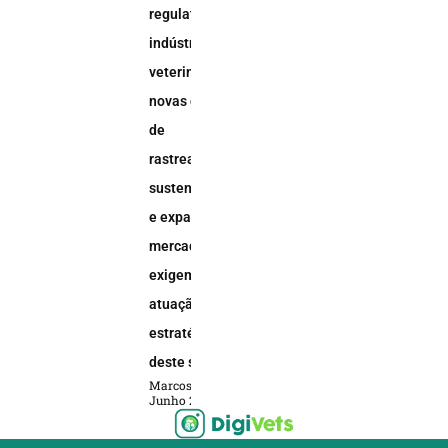
regulatórios na
indústria
veterinária:
novas demandas
de
rastreabilidade,
sustentabilidade
e expansão do
mercado animal
exigem uma
atuação
estratégica
deste setor
Marcos Soares
Junho 2, 2026