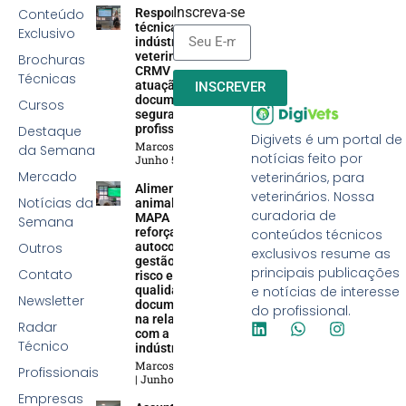
Inscreva-se
Conteúdo
Responsabilidade
técnica na
Exclusivo
indústria
veterinária:
Brochuras
CRMV reforça
Técnicas
atuação efetiva,
INSCREVER
documentação e
Cursos
segurança
profissional
Destaque
Digivets é um portal de
Marcos Soares
da Semana
notícias feito por
Junho 5, 2026
Mercado
veterinários, para
Alimentação
veterinários. Nossa
Notícias da
animal:
curadoria de
MAPA
Semana
reforça
conteúdos técnicos
Outros
autocontrole,
exclusivos resume as
gestão de
principais publicações
Contato
risco e
qualidade
e notícias de interesse
Newsletter
documental
do profissional.
na relação
Radar
com a
Técnico
indústria
Marcos Soares
Profissionais
Junho 5, 2026
Empresas