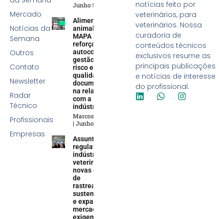
notícias feito por
Junho 5, 2026
Mercado
veterinários, para
Alimentação
veterinários. Nossa
Notícias da
animal:
curadoria de
MAPA
Semana
reforça
conteúdos técnicos
Outros
autocontrole,
exclusivos resume as
gestão de
principais publicações
Contato
risco e
qualidade
e notícias de interesse
Newsletter
documental
do profissional.
na relação
Radar
com a
Técnico
indústria
Marcos Soares
Profissionais
Junho 5, 2026
Empresas
Assuntos
regulatórios na
indústria
veterinária:
novas demandas
de
rastreabilidade,
sustentabilidade
e expansão do
mercado animal
exigem uma