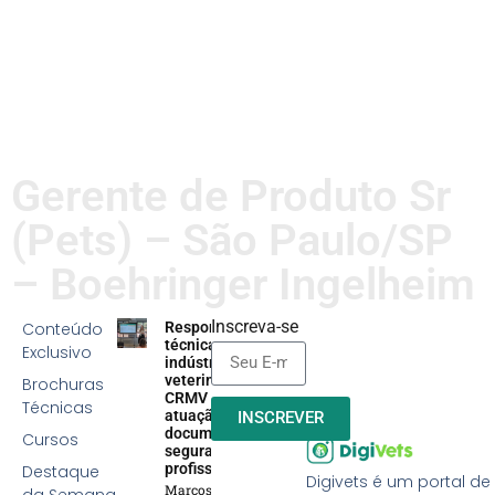
LER MAIS
Gerente de Produto Sr
(Pets) – São Paulo/SP
– Boehringer Ingelheim
Inscreva-se
Conteúdo
Responsabilidade
técnica na
Exclusivo
indústria
veterinária:
Brochuras
CRMV reforça
Técnicas
atuação efetiva,
INSCREVER
documentação e
Cursos
segurança
profissional
Destaque
Digivets é um portal de
Marcos Soares
da Semana