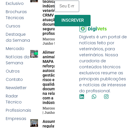
técnica na
Exclusivo
indústria
veterinária:
Brochuras
CRMV reforça
Técnicas
atuação efetiva,
INSCREVER
documentação e
Cursos
segurança
profissional
Destaque
Digivets é um portal de
Marcos Soares
da Semana
notícias feito por
Junho 5, 2026
Mercado
veterinários, para
Alimentação
veterinários. Nossa
Notícias da
animal:
curadoria de
MAPA
Semana
reforça
conteúdos técnicos
Outros
autocontrole,
exclusivos resume as
gestão de
principais publicações
Contato
risco e
qualidade
e notícias de interesse
Newsletter
documental
do profissional.
na relação
Radar
com a
Técnico
indústria
Marcos Soares
Profissionais
Junho 5, 2026
Empresas
Assuntos
regulatórios na