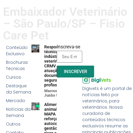
Embaixador Veterinário
– São Paulo/SP – Fisio
Care Pet
Inscreva-se
Conteúdo
Responsabilidade
técnica na
Exclusivo
indústria
veterinária:
Brochuras
CRMV reforça
Técnicas
atuação efetiva,
INSCREVER
documentação e
Cursos
segurança
profissional
Destaque
Digivets é um portal de
Marcos Soares
da Semana
notícias feito por
Junho 5, 2026
Mercado
veterinários, para
Alimentação
veterinários. Nossa
Notícias da
animal:
curadoria de
MAPA
Semana
reforça
conteúdos técnicos
Outros
autocontrole,
exclusivos resume as
gestão de
principais publicações
Contato