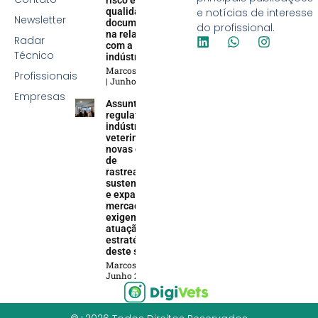
risco e
qualidade
e notícias de interesse
Newsletter
documental
do profissional.
na relação
Radar
com a
Técnico
indústria
Marcos Soares
Profissionais
Junho 5, 2026
Empresas
Assuntos
regulatórios na
indústria
veterinária:
novas demandas
de
rastreabilidade,
sustentabilidade
e expansão do
mercado animal
exigem uma
atuação
estratégica
deste setor
Marcos Soares
Junho 2, 2026