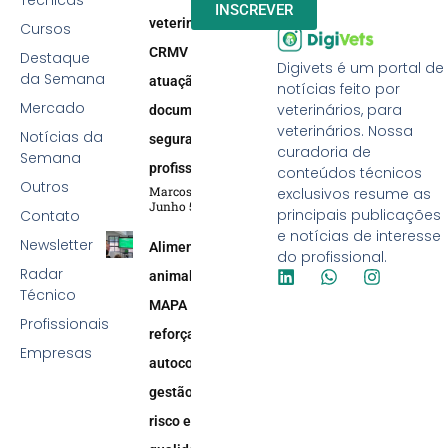
Técnicas
INSCREVER
veterinária:
Cursos
CRMV reforça
Destaque
Digivets é um portal de
da Semana
atuação efetiva,
notícias feito por
Mercado
veterinários, para
documentação e
veterinários. Nossa
Notícias da
segurança
curadoria de
Semana
profissional
conteúdos técnicos
Outros
Marcos Soares
exclusivos resume as
Junho 5, 2026
principais publicações
Contato
e notícias de interesse
Newsletter
Alimentação
do profissional.
Radar
animal:
Técnico
MAPA
Profissionais
reforça
Empresas
autocontrole,
gestão de
risco e