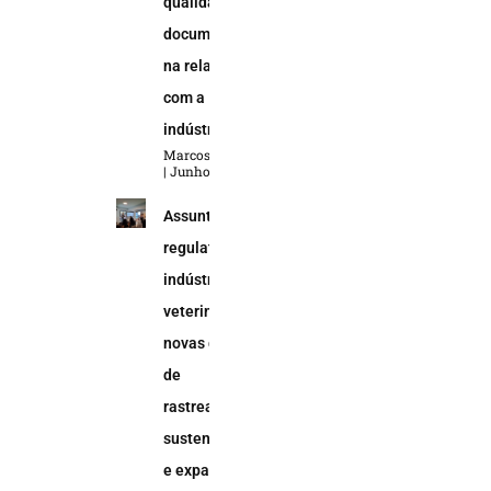
qualidade
documental
na relação
com a
indústria
Marcos Soares
Junho 5, 2026
Assuntos
regulatórios na
indústria
veterinária:
novas demandas
de
rastreabilidade,
sustentabilidade
e expansão do