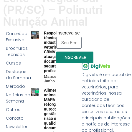
(PR/SC) – Polinutri
Nutrição Animal
Inscreva-se
Conteúdo
Responsabilidade
técnica na
Exclusivo
indústria
veterinária:
Brochuras
CRMV reforça
Técnicas
atuação efetiva,
INSCREVER
documentação e
Cursos
segurança
profissional
Destaque
Digivets é um portal de
Marcos Soares
da Semana
notícias feito por
Junho 5, 2026
Mercado
veterinários, para
Alimentação
veterinários. Nossa
Notícias da
animal:
curadoria de
MAPA
Semana
reforça
conteúdos técnicos
Outros
autocontrole,
exclusivos resume as
gestão de
principais publicações
Contato
risco e
qualidade
e notícias de interesse
Newsletter
documental
do profissional.