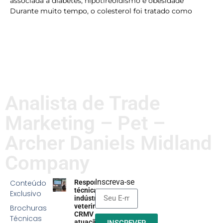
associada a diabetes, hipotireoidismo e obesidade
Durante muito tempo, o colesterol foi tratado como
LER MAIS
Analista de Trade
Marketing – Pet –
Archer Daniels Midland
Company
Inscreva-se
Conteúdo
Responsabilidade
técnica na
Exclusivo
indústria
veterinária:
Brochuras
CRMV reforça
Técnicas
atuação efetiva,