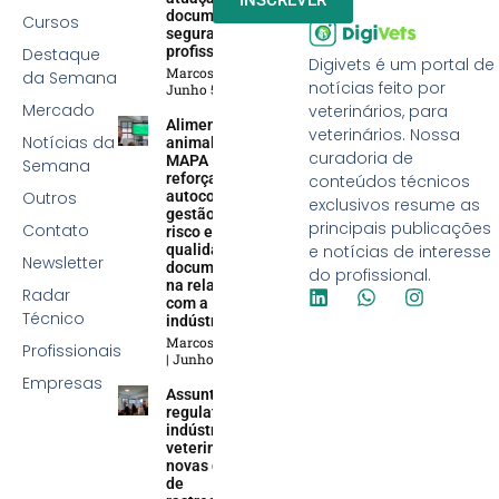
INSCREVER
documentação e
Cursos
segurança
profissional
Destaque
Digivets é um portal de
Marcos Soares
da Semana
notícias feito por
Junho 5, 2026
Mercado
veterinários, para
Alimentação
veterinários. Nossa
Notícias da
animal:
curadoria de
MAPA
Semana
reforça
conteúdos técnicos
Outros
autocontrole,
exclusivos resume as
gestão de
principais publicações
Contato
risco e
qualidade
e notícias de interesse
Newsletter
documental
do profissional.
na relação
Radar
com a
Técnico
indústria
Marcos Soares
Profissionais
Junho 5, 2026
Empresas
Assuntos
regulatórios na
indústria
veterinária:
novas demandas
de