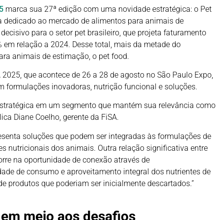
5
marca sua 27ª edição com uma novidade estratégica: o Pet
ra dedicado ao mercado de alimentos para animais de
cisivo para o setor pet brasileiro, que projeta faturamento
% em relação a 2024. Desse total, mais da metade do
ra animais de estimação, o pet food.
 2025, que acontece de 26 a 28 de agosto no São Paulo Expo,
 formulações inovadoras, nutrição funcional e soluções.
e estratégica em um segmento que mantém sua relevância como
ica Diane Coelho, gerente da FiSA.
resenta soluções que podem ser integradas às formulações de
s nutricionais dos animais. Outra relação significativa entre
orre na oportunidade de conexão através de
dade de consumo e aproveitamento integral dos nutrientes de
de produtos que poderiam ser inicialmente descartados.”
 em meio aos desafios