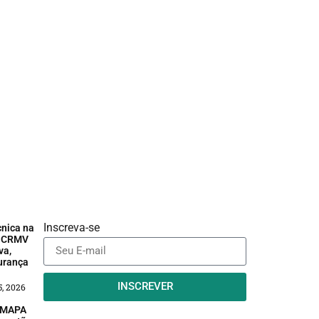
Inscreva-se
cnica na
a: CRMV
va,
urança
INSCREVER
, 2026
: MAPA