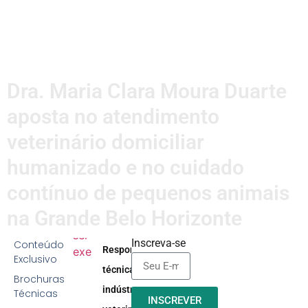
Dra. Maria Clara Moura Duarte
aposta no atendimento
veterinário domiciliar
humanizado e no cuidado
contínuo de pequenos animais
na Grande Belo Horizonte
Inscreva-se
Conteúdo
Responsabilidade
Exclusivo
técnica na
Brochuras
indústria
Técnicas
INSCREVER