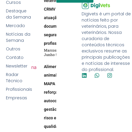
veterinária:
Cursos
CRMV reforça
Destaque
Digivets é um portal de
da Semana
atuação efetiva,
notícias feito por
Mercado
veterinários, para
documentação e
veterinários. Nossa
Notícias da
segurança
curadoria de
Semana
profissional
conteúdos técnicos
Outros
Marcos Soares
exclusivos resume as
Junho 5, 2026
principais publicações
Contato
e notícias de interesse
Newsletter
Alimentação
do profissional.
Radar
animal:
Técnico
MAPA
Profissionais
reforça
Empresas
autocontrole,
gestão de
risco e
qualidade