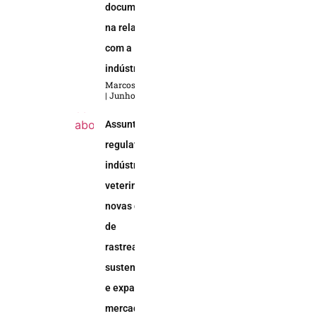
documental
na relação
com a
indústria
Marcos Soares
Junho 5, 2026
Assuntos
regulatórios na
indústria
veterinária:
novas demandas
de
rastreabilidade,
sustentabilidade
e expansão do
mercado animal