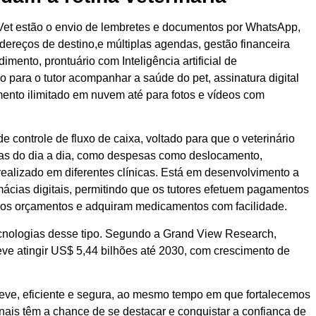
eVet estão o envio de lembretes e documentos por WhatsApp,
ereços de destino,e múltiplas agendas, gestão financeira
imento, prontuário com Inteligência artificial de
o para o tutor acompanhar a saúde do pet, assinatura digital
mento ilimitado em nuvem até para fotos e vídeos com
controle de fluxo de caixa, voltado para que o veterinário
ídas do dia a dia, como despesas como deslocamento,
ealizado em diferentes clínicas. Está em desenvolvimento a
cias digitais, permitindo que os tutores efetuem pagamentos
 aos orçamentos e adquiram medicamentos com facilidade.
cnologias desse tipo. Segundo a Grand View Research,
 deve atingir US$ 5,44 bilhões até 2030, com crescimento de
 leve, eficiente e segura, ao mesmo tempo em que fortalecemos
onais têm a chance de se destacar e conquistar a confiança de