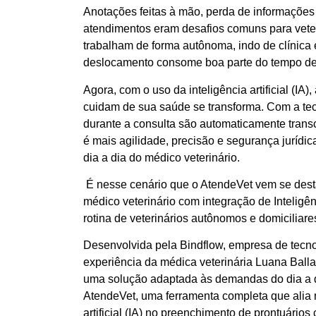
Anotações feitas à mão, perda de informações i
atendimentos eram desafios comuns para veteri
trabalham de forma autônoma, indo de clínica 
deslocamento consome boa parte do tempo des
Agora, com o uso da inteligência artificial (IA)
cuidam de sua saúde se transforma. Com a tec
durante a consulta são automaticamente transcr
é mais agilidade, precisão e segurança jurídic
dia a dia do médico veterinário.
É nesse cenário que o AtendeVet vem se dest
médico veterinário com integração de Inteligênc
rotina de veterinários autônomos e domiciliare
Desenvolvida pela Bindflow, empresa de tecnolo
experiência da médica veterinária Luana Ballard
uma solução adaptada às demandas do dia a dia 
AtendeVet, uma ferramenta completa que alia m
artificial (IA) no preenchimento de prontuários c