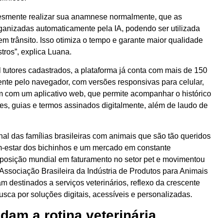
plesmente realizar sua anamnese normalmente, que as
organizadas automaticamente pela IA, podendo ser utilizada
 em trânsito. Isso otimiza o tempo e garante maior qualidade
tros”, explica Luana.
tutores cadastrados, a plataforma já conta com mais de 150
mente pelo navegador, com versões responsivas para celular,
m com um aplicativo web, que permite acompanhar o histórico
es, guias e termos assinados digitalmente, além de laudo de
al das famílias brasileiras com animais que são tão queridos
m-estar dos bichinhos e um mercado em constante
a posição mundial em faturamento no setor pet e movimentou
Associação Brasileira da Indústria de Produtos para Animais
am destinados a serviços veterinários, reflexo da crescente
sca por soluções digitais, acessíveis e personalizadas.
am a rotina veterinária