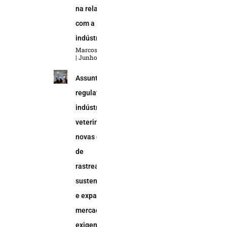
na relação
com a
indústria
Marcos Soares
Junho 5, 2026
Assuntos
regulatórios na
indústria
veterinária:
novas demandas
de
rastreabilidade,
sustentabilidade
e expansão do
mercado animal
exigem uma