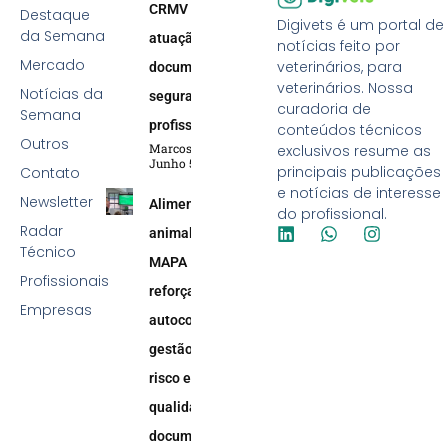
CRMV reforça
Destaque
Digivets é um portal de
da Semana
atuação efetiva,
notícias feito por
Mercado
veterinários, para
documentação e
veterinários. Nossa
Notícias da
segurança
curadoria de
Semana
profissional
conteúdos técnicos
Outros
Marcos Soares
exclusivos resume as
Junho 5, 2026
principais publicações
Contato
e notícias de interesse
Newsletter
Alimentação
do profissional.
Radar
animal:
Técnico
MAPA
Profissionais
reforça
Empresas
autocontrole,
gestão de
risco e
qualidade
documental