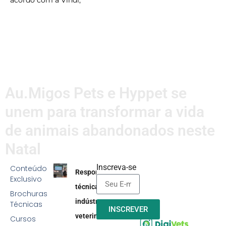
acordo com a Vindi,
LER MAIS
Au.Migos Pets e Hyppet se
unem para transformar a vida
de animais abandonados neste
Natal
Inscreva-se
Conteúdo
Responsabilidade
Exclusivo
técnica na
Brochuras
indústria
Técnicas
INSCREVER
veterinária:
Cursos