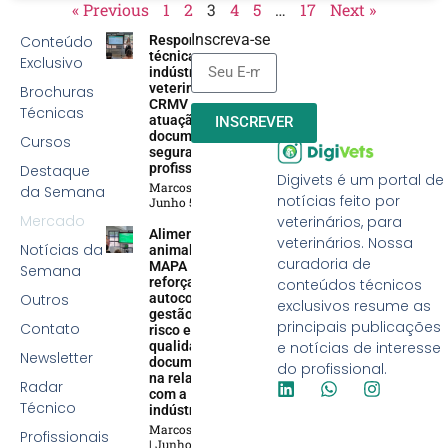
« Previous
1
2
3
4
5
…
17
Next »
Inscreva-se
Conteúdo
Responsabilidade
técnica na
Exclusivo
indústria
veterinária:
Brochuras
CRMV reforça
Técnicas
atuação efetiva,
INSCREVER
documentação e
Cursos
segurança
profissional
Destaque
Digivets é um portal de
Marcos Soares
da Semana
notícias feito por
Junho 5, 2026
Mercado
veterinários, para
Alimentação
veterinários. Nossa
Notícias da
animal:
curadoria de
MAPA
Semana
reforça
conteúdos técnicos
Outros
autocontrole,
exclusivos resume as
gestão de
principais publicações
Contato
risco e
qualidade
e notícias de interesse
Newsletter
documental
do profissional.
na relação
Radar
com a
Técnico
indústria
Marcos Soares
Profissionais
Junho 5, 2026