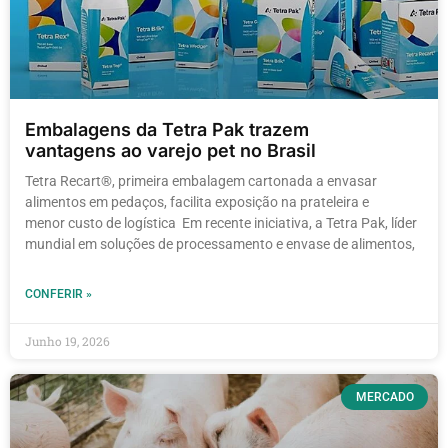
Embalagens da Tetra Pak trazem
vantagens ao varejo pet no Brasil
Tetra Recart®, primeira embalagem cartonada a envasar
alimentos em pedaços, facilita exposição na prateleira e
menor custo de logística Em recente iniciativa, a Tetra Pak, líder
mundial em soluções de processamento e envase de alimentos,
CONFERIR »
Junho 19, 2026
MERCADO