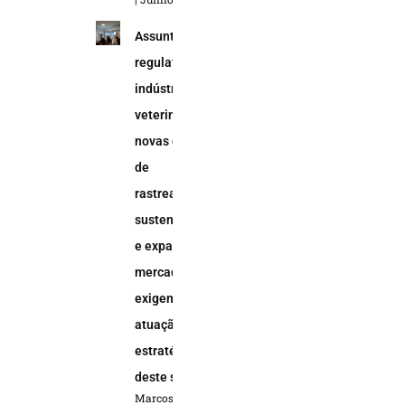
Assuntos
regulatórios na
indústria
veterinária:
novas demandas
de
rastreabilidade,
sustentabilidade
e expansão do
mercado animal
exigem uma
atuação
estratégica
deste setor
Marcos Soares