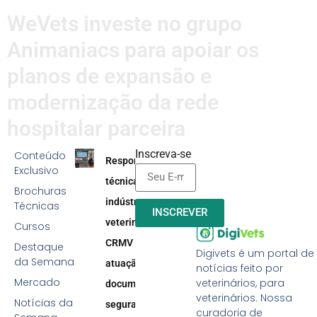
WeVets investe no grupo
Animaniacs para apoiar os
planos de expansão e
modernização da rede
hospitalar parceira
Inscreva-se
Conteúdo
Responsabilidade
Exclusivo
técnica na
Brochuras
indústria
Técnicas
INSCREVER
veterinária:
Cursos
CRMV reforça
Destaque
Digivets é um portal de
da Semana
atuação efetiva,
notícias feito por
Mercado
veterinários, para
documentação e
veterinários. Nossa
Notícias da
segurança
curadoria de