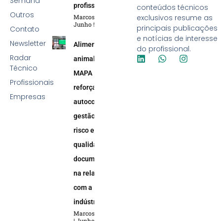
Semana
profissional
conteúdos técnicos
Outros
Marcos Soares
exclusivos resume as
Junho 5, 2026
principais publicações
Contato
e notícias de interesse
Newsletter
Alimentação
do profissional.
Radar
animal:
Técnico
MAPA
Profissionais
reforça
Empresas
autocontrole,
gestão de
risco e
qualidade
documental
na relação
com a
indústria
Marcos Soares
Junho 5, 2026