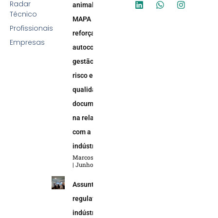
Radar
animal:
Técnico
MAPA
Profissionais
reforça
Empresas
autocontrole,
gestão de
risco e
qualidade
documental
na relação
com a
indústria
Marcos Soares
Junho 5, 2026
Assuntos
regulatórios na
indústria