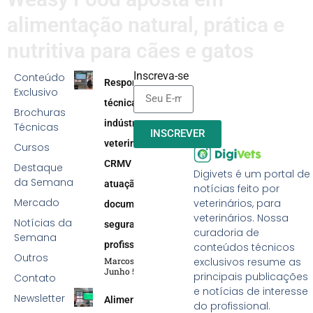
alimentação natural, prática e
nutritiva para cães e gatos
Inscreva-se
Conteúdo
Responsabilidade
Exclusivo
técnica na
Brochuras
indústria
Técnicas
INSCREVER
veterinária:
Cursos
CRMV reforça
Destaque
Digivets é um portal de
da Semana
atuação efetiva,
notícias feito por
Mercado
veterinários, para
documentação e
veterinários. Nossa
Notícias da
segurança
curadoria de
Semana
profissional
conteúdos técnicos
Outros
Marcos Soares
exclusivos resume as
Junho 5, 2026
principais publicações
Contato
e notícias de interesse
Newsletter
Alimentação
do profissional.