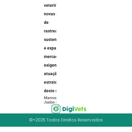
veterinária:
novas demandas
de
rastreabilidade,
sustentabilidade
e expansão do
mercado animal
exigem uma
atuação
estratégica
deste setor
Marcos Soares
Junho 2, 2026
©+2026 Todos Direitos Reservados