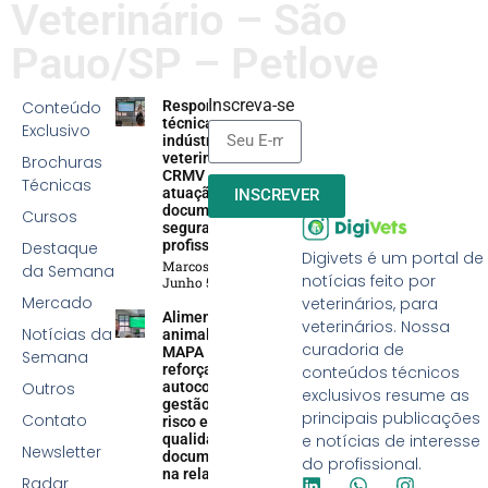
Veterinário – São
Pauo/SP – Petlove
Inscreva-se
Conteúdo
Responsabilidade
técnica na
Exclusivo
indústria
veterinária:
Brochuras
CRMV reforça
Técnicas
atuação efetiva,
INSCREVER
documentação e
Cursos
segurança
profissional
Destaque
Digivets é um portal de
Marcos Soares
da Semana
notícias feito por
Junho 5, 2026
Mercado
veterinários, para
Alimentação
veterinários. Nossa
Notícias da
animal:
curadoria de
MAPA
Semana
reforça
conteúdos técnicos
Outros
autocontrole,
exclusivos resume as
gestão de
principais publicações
Contato
risco e
qualidade
e notícias de interesse
Newsletter
documental
do profissional.
na relação
Radar