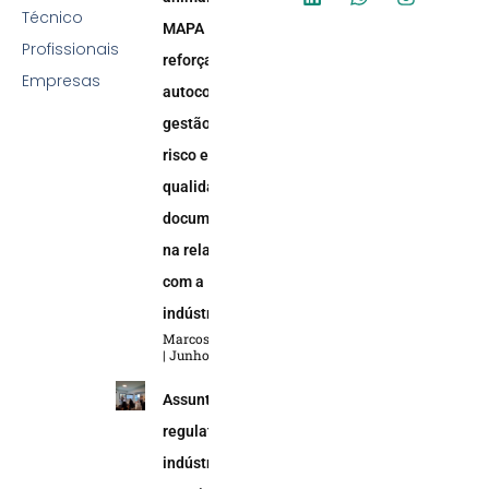
Técnico
MAPA
Profissionais
reforça
Empresas
autocontrole,
gestão de
risco e
qualidade
documental
na relação
com a
indústria
Marcos Soares
Junho 5, 2026
Assuntos
regulatórios na
indústria