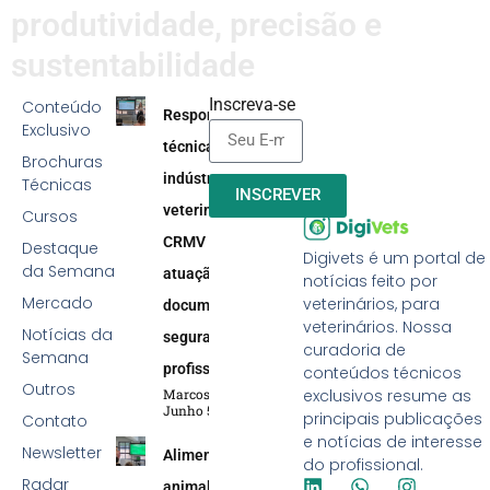
produtividade, precisão e
sustentabilidade
Inscreva-se
Conteúdo
Responsabilidade
Exclusivo
técnica na
Brochuras
indústria
Técnicas
INSCREVER
veterinária:
Cursos
CRMV reforça
Destaque
Digivets é um portal de
da Semana
atuação efetiva,
notícias feito por
Mercado
veterinários, para
documentação e
veterinários. Nossa
Notícias da
segurança
curadoria de
Semana
profissional
conteúdos técnicos
Outros
Marcos Soares
exclusivos resume as
Junho 5, 2026
principais publicações
Contato
e notícias de interesse
Newsletter
Alimentação
do profissional.
Radar
animal: