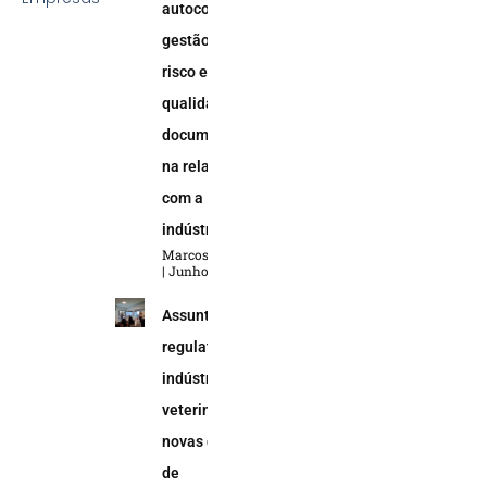
autocontrole,
gestão de
risco e
qualidade
documental
na relação
com a
indústria
Marcos Soares
Junho 5, 2026
Assuntos
regulatórios na
indústria
veterinária:
novas demandas
de