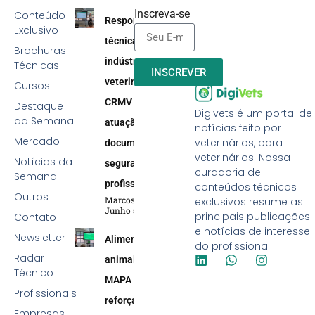
Inscreva-se
Conteúdo
Responsabilidade
Exclusivo
técnica na
Brochuras
indústria
Técnicas
INSCREVER
veterinária:
Cursos
CRMV reforça
Destaque
Digivets é um portal de
da Semana
atuação efetiva,
notícias feito por
Mercado
veterinários, para
documentação e
veterinários. Nossa
Notícias da
segurança
curadoria de
Semana
profissional
conteúdos técnicos
Outros
Marcos Soares
exclusivos resume as
Junho 5, 2026
principais publicações
Contato
e notícias de interesse
Newsletter
Alimentação
do profissional.
Radar
animal:
Técnico
MAPA
Profissionais
reforça
Empresas