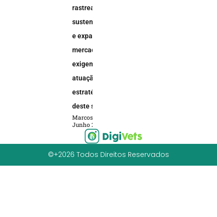
rastreabilidade,
sustentabilidade
e expansão do
mercado animal
exigem uma
atuação
estratégica
deste setor
Marcos Soares
Junho 2, 2026
©+2026 Todos Direitos Reservados