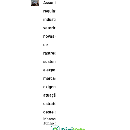
Assuntos
regulatórios na
indústria
veterinária:
novas demandas
de
rastreabilidade,
sustentabilidade
e expansão do
mercado animal
exigem uma
atuação
estratégica
deste setor
Marcos Soares
Junho 2, 2026