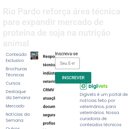
Rio Pardo reforça área técnica
para expandir mercado de
proteína de soja na nutrição
animal
Inscreva-se
Conteúdo
Responsabilidade
Exclusivo
técnica na
Brochuras
indústria
Técnicas
INSCREVER
veterinária:
Cursos
CRMV reforça
Destaque
Digivets é um portal de
da Semana
atuação efetiva,
notícias feito por
Mercado
veterinários, para
documentação e
veterinários. Nossa
Notícias da
segurança
curadoria de
Semana
profissional
conteúdos técnicos
Outros