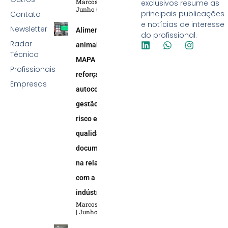
Marcos Soares
exclusivos resume as
Junho 5, 2026
principais publicações
Contato
e notícias de interesse
Newsletter
Alimentação
do profissional.
Radar
animal:
Técnico
MAPA
Profissionais
reforça
Empresas
autocontrole,
gestão de
risco e
qualidade
documental
na relação
com a
indústria
Marcos Soares
Junho 5, 2026