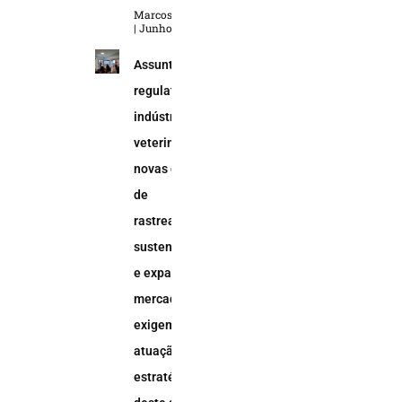
Marcos Soares
Junho 5, 2026
Assuntos
regulatórios na
indústria
veterinária:
novas demandas
de
rastreabilidade,
sustentabilidade
e expansão do
mercado animal
exigem uma
atuação
estratégica