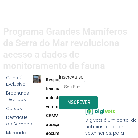
Programa Grandes Mamíferos
da Serra do Mar revoluciona
acesso a dados de
monitoramento de fauna
Inscreva-se
Conteúdo
Responsabilidade
Exclusivo
técnica na
Brochuras
indústria
Técnicas
INSCREVER
veterinária:
Cursos
CRMV reforça
Destaque
Digivets é um portal de
da Semana
atuação efetiva,
notícias feito por
Mercado
veterinários, para
documentação e