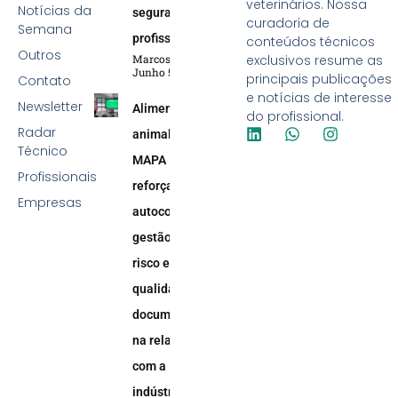
veterinários. Nossa
Notícias da
segurança
curadoria de
Semana
profissional
conteúdos técnicos
Outros
Marcos Soares
exclusivos resume as
Junho 5, 2026
principais publicações
Contato
e notícias de interesse
Newsletter
Alimentação
do profissional.
Radar
animal:
Técnico
MAPA
Profissionais
reforça
Empresas
autocontrole,
gestão de
risco e
qualidade
documental
na relação
com a
indústria