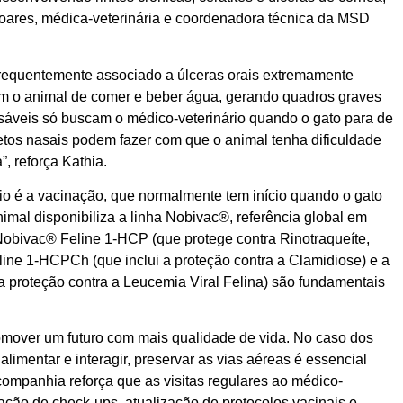
Soares, médica-veterinária e coordenadora técnica da MSD
é frequentemente associado a úlceras orais extremamente
m o animal de comer e beber água, gerando quadros graves
nsáveis só buscam o médico-veterinário quando o gato para de
etos nasais podem fazer com que o animal tenha dificuldade
”, reforça Kathia.
ário é a vacinação, que normalmente tem início quando o gato
al disponibiliza a linha Nobivac®, referência global em
 Nobivac® Feline 1-HCP (que protege contra Rinotraqueíte,
ine 1-HCPCh (que inclui a proteção contra a Clamidiose) e a
proteção contra a Leucemia Viral Felina) são fundamentais
omover um futuro com mais qualidade de vida. No caso dos
limentar e interagir, preservar as vias aéreas é essencial
 companhia reforça que as visitas regulares ao médico-
zação de check-ups, atualização de protocolos vacinais e