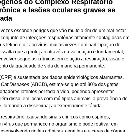
tógenos do Complexo Respiratório
rônica e lesões oculares graves se
uada
 vezes esconde perigos que vão muito além de um mal-estar
onjunto de infecções respiratórias altamente contagiosas em
s felino e o calicivírus, muitas vezes com participação de
essalta que a proteção através da vacinação é fundamental,
volver sequelas crônicas em relação a respiração, visão e
nto da qualidade de vida de maneira permanente.
(CRF) é sustentada por dados epidemiológicos alarmantes.
 Cat Diseases
(ABCD), estima-se que até 80% dos gatos
ortadores latentes por toda a vida, podendo apresentar
ém disso, em locais com múltiplos animais, a prevalência de
%, tornando a disseminação extremamente rápida.
 respiratório, causando sinais clínicos como espirros,
 um vírus que permanece no organismo e pode reativar em
envolvendo rinites crônicas, ceratites e úlceras de córnea,