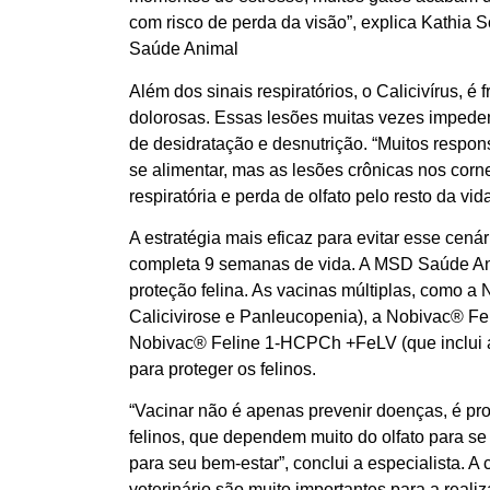
com risco de perda da visão”, explica Kathia 
Saúde Animal
Além dos sinais respiratórios, o Calicivírus, 
dolorosas. Essas lesões muitas vezes impede
de desidratação e desnutrição. “Muitos respo
se alimentar, mas as lesões crônicas nos corn
respiratória e perda de olfato pelo resto da vida
A estratégia mais eficaz para evitar esse cen
completa 9 semanas de vida. A MSD Saúde Anim
proteção felina. As vacinas múltiplas, como a
Calicivirose e Panleucopenia), a Nobivac® Fel
Nobivac® Feline 1-HCPCh +FeLV (que inclui a 
para proteger os felinos.
“Vacinar não é apenas prevenir doenças, é pr
felinos, que dependem muito do olfato para se a
para seu bem-estar”, conclui a especialista. A
veterinário são muito importantes para a reali