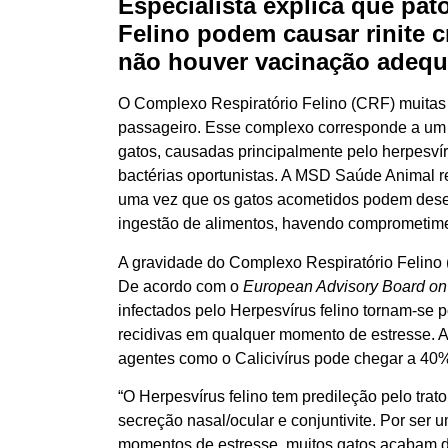
Especialista explica que pa
Felino podem causar rinite c
não houver vacinação adeq
O Complexo Respiratório Felino (CRF) muitas
passageiro. Esse complexo corresponde a um c
gatos, causadas principalmente pelo herpesvíru
bactérias oportunistas. A MSD Saúde Animal r
uma vez que os gatos acometidos podem desen
ingestão de alimentos, havendo comprometime
A gravidade do Complexo Respiratório Felino 
De acordo com o
European Advisory Board on
infectados pelo Herpesvírus felino tornam-se p
recidivas em qualquer momento de estresse. Al
agentes como o Calicivírus pode chegar a 40
“O Herpesvírus felino tem predileção pelo trato
secreção nasal/ocular e conjuntivite. Por ser
momentos de estresse, muitos gatos acabam des