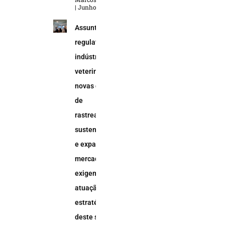
Junho 5, 2026
Assuntos
regulatórios na
indústria
veterinária:
novas demandas
de
rastreabilidade,
sustentabilidade
e expansão do
mercado animal
exigem uma
atuação
estratégica
deste setor