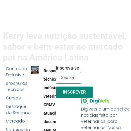
Kerry leva nutrição sustentável,
sabor e bem-estar ao mercado
pet na América Latina
Inscreva-se
Conteúdo
Responsabilidade
Exclusivo
técnica na
Brochuras
indústria
Técnicas
INSCREVER
veterinária:
Cursos
CRMV reforça
Destaque
Digivets é um portal de
da Semana
atuação efetiva,
notícias feito por
Mercado
veterinários, para
documentação e
veterinários. Nossa
Notícias da
segurança