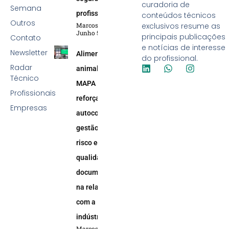
curadoria de
Semana
profissional
conteúdos técnicos
Outros
Marcos Soares
exclusivos resume as
Junho 5, 2026
principais publicações
Contato
e notícias de interesse
Newsletter
Alimentação
do profissional.
Radar
animal:
Técnico
MAPA
Profissionais
reforça
Empresas
autocontrole,
gestão de
risco e
qualidade
documental
na relação
com a
indústria
Marcos Soares