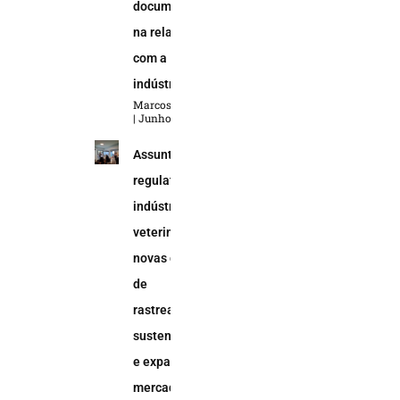
documental
na relação
com a
indústria
Marcos Soares
Junho 5, 2026
Assuntos
regulatórios na
indústria
veterinária:
novas demandas
de
rastreabilidade,
sustentabilidade
e expansão do
mercado animal