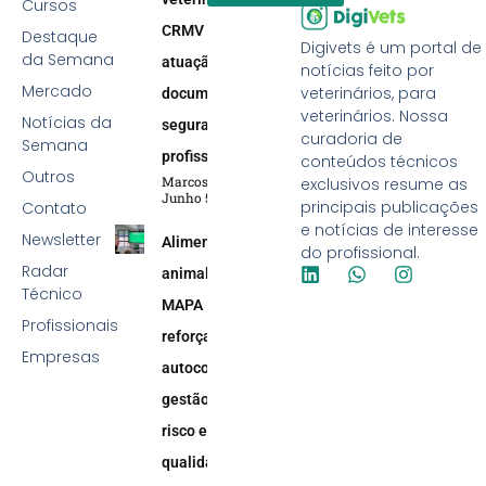
Cursos
CRMV reforça
Destaque
Digivets é um portal de
da Semana
atuação efetiva,
notícias feito por
Mercado
veterinários, para
documentação e
veterinários. Nossa
Notícias da
segurança
curadoria de
Semana
profissional
conteúdos técnicos
Outros
Marcos Soares
exclusivos resume as
Junho 5, 2026
principais publicações
Contato
e notícias de interesse
Newsletter
Alimentação
do profissional.
Radar
animal:
Técnico
MAPA
Profissionais
reforça
Empresas
autocontrole,
gestão de
risco e
qualidade