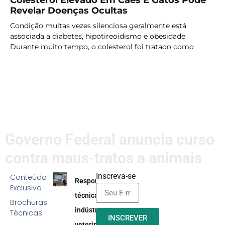
Colesterol Elevado Em Cães E Gatos Pode
Revelar Doenças Ocultas
Condição muitas vezes silenciosa geralmente está
associada a diabetes, hipotireoidismo e obesidade
Durante muito tempo, o colesterol foi tratado como
LER MAIS
Governo Federal anuncia curso
contra maus-tratos a animais
Inscreva-se
Conteúdo
Responsabilidade
Exclusivo
técnica na
Brochuras
indústria
Técnicas
INSCREVER
veterinária: