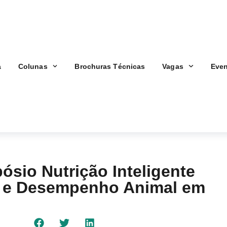
a
Colunas
Brochuras Técnicas
Vagas
Even
sio Nutrição Inteligente
al e Desempenho Animal em