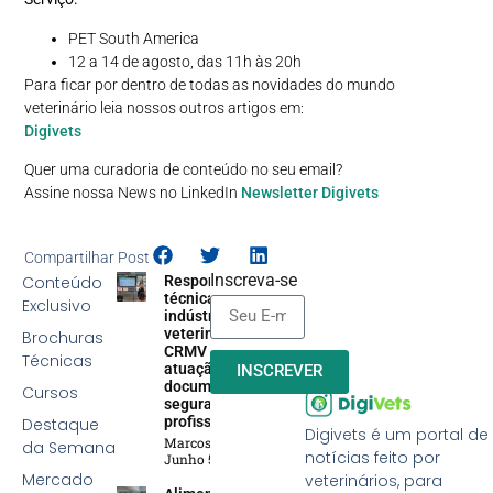
PET South America
12 a 14 de agosto, das 11h às 20h
Para ficar por dentro de todas as novidades do mundo
veterinário leia nossos outros artigos em:
Digivets
Quer uma curadoria de conteúdo no seu email?
Assine nossa News no LinkedIn
Newsletter Digivets
Compartilhar Post
Inscreva-se
Conteúdo
Responsabilidade
técnica na
Exclusivo
indústria
veterinária:
Brochuras
CRMV reforça
Técnicas
atuação efetiva,
INSCREVER
documentação e
Cursos
segurança
profissional
Destaque
Digivets é um portal de
Marcos Soares
da Semana
notícias feito por
Junho 5, 2026
Mercado
veterinários, para