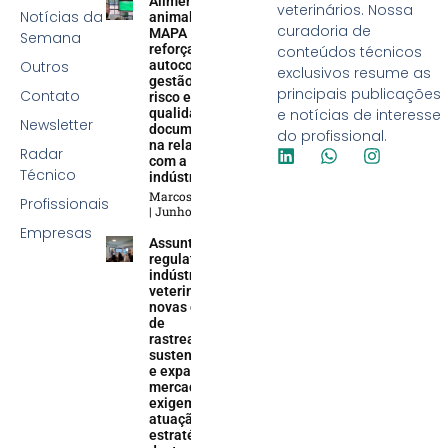
Alimentação
veterinários. Nossa
Notícias da
animal:
curadoria de
MAPA
Semana
reforça
conteúdos técnicos
Outros
autocontrole,
exclusivos resume as
gestão de
principais publicações
Contato
risco e
qualidade
e notícias de interesse
Newsletter
documental
do profissional.
na relação
Radar
com a
Técnico
indústria
Marcos Soares
Profissionais
Junho 5, 2026
Empresas
Assuntos
regulatórios na
indústria
veterinária:
novas demandas
de
rastreabilidade,
sustentabilidade
e expansão do
mercado animal
exigem uma
atuação
estratégica