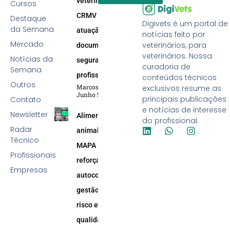
veterinária:
Cursos
CRMV reforça
Destaque
Digivets é um portal de
da Semana
atuação efetiva,
notícias feito por
Mercado
veterinários, para
documentação e
veterinários. Nossa
Notícias da
segurança
curadoria de
Semana
profissional
conteúdos técnicos
Outros
Marcos Soares
exclusivos resume as
Junho 5, 2026
principais publicações
Contato
e notícias de interesse
Newsletter
Alimentação
do profissional.
Radar
animal:
Técnico
MAPA
Profissionais
reforça
Empresas
autocontrole,
gestão de
risco e
qualidade