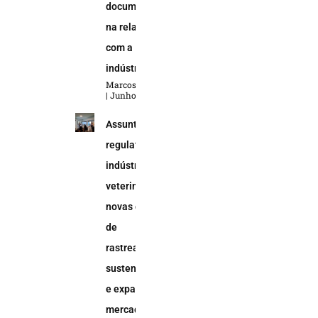
documental
na relação
com a
indústria
Marcos Soares
Junho 5, 2026
Assuntos
regulatórios na
indústria
veterinária:
novas demandas
de
rastreabilidade,
sustentabilidade
e expansão do
mercado animal