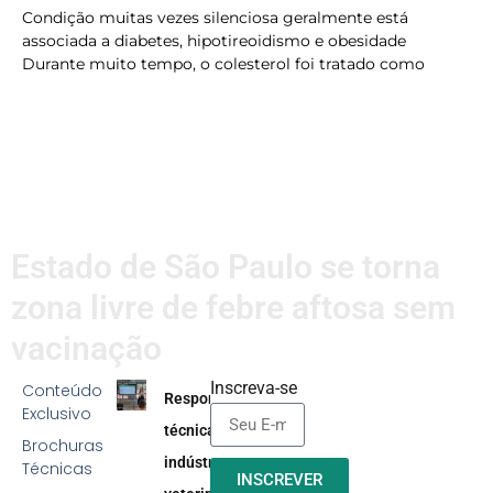
Condição muitas vezes silenciosa geralmente está
associada a diabetes, hipotireoidismo e obesidade
Durante muito tempo, o colesterol foi tratado como
LER MAIS
Estado de São Paulo se torna
zona livre de febre aftosa sem
vacinação
Inscreva-se
Conteúdo
Responsabilidade
Exclusivo
técnica na
Brochuras
indústria
Técnicas
INSCREVER