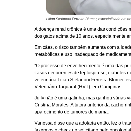
Lilian Stefanoni Ferreira Blumer, especializada em ne
A doença renal crônica é uma das condições m
dos gatos acima de 10 anos, especialmente e
Em cães, o risco também aumenta com a idade 
metabólicas e uso inadequado de medicament
“O processo de envelhecimento é uma das pri
casos decorrentes de leptospirose, diabetes me
veterinária Lilian Stefanoni Ferreira Blumer, 
Veterinário Taquaral (HVT), em Campinas.
Jully não é uma gatinha, mas ganhou várias v
Cristina Morales. A tutora anterior da cachorri
aparecimento de tumores de mama.
Vanessa disse que a adotaria então, fez o trat
fazermos o check up solicitado pelo oncologi