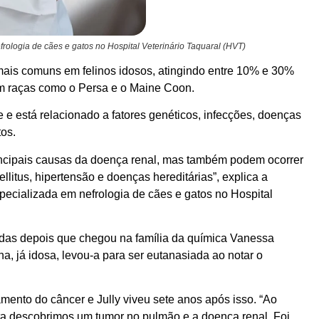
frologia de cães e gatos no Hospital Veterinário Taquaral (HVT)
ais comuns em felinos idosos, atingindo entre 10% e 30%
m raças como o Persa e o Maine Coon.
e está relacionado a fatores genéticos, infecções, doenças
os.
ncipais causas da doença renal, mas também podem ocorrer
llitus, hipertensão e doenças hereditárias”, explica a
especializada em nefrologia de cães e gatos no Hospital
idas depois que chegou na família da química Vanessa
nha, já idosa, levou-a para ser eutanasiada ao notar o
amento do câncer e Jully viveu sete anos após isso. “Ao
sta descobrimos um tumor no pulmão e a doença renal. Foi