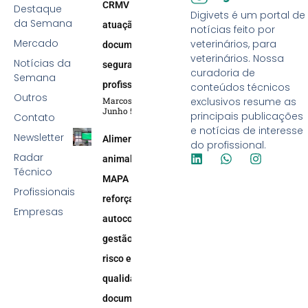
CRMV reforça
Destaque
Digivets é um portal de
da Semana
atuação efetiva,
notícias feito por
Mercado
veterinários, para
documentação e
veterinários. Nossa
Notícias da
segurança
curadoria de
Semana
profissional
conteúdos técnicos
Outros
Marcos Soares
exclusivos resume as
Junho 5, 2026
principais publicações
Contato
e notícias de interesse
Newsletter
Alimentação
do profissional.
Radar
animal:
Técnico
MAPA
Profissionais
reforça
Empresas
autocontrole,
gestão de
risco e
qualidade
documental