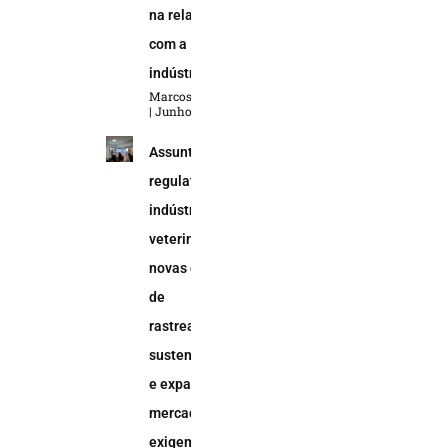
na relação
com a
indústria
Marcos Soares
Junho 5, 2026
Assuntos
regulatórios na
indústria
veterinária:
novas demandas
de
rastreabilidade,
sustentabilidade
e expansão do
mercado animal
exigem uma