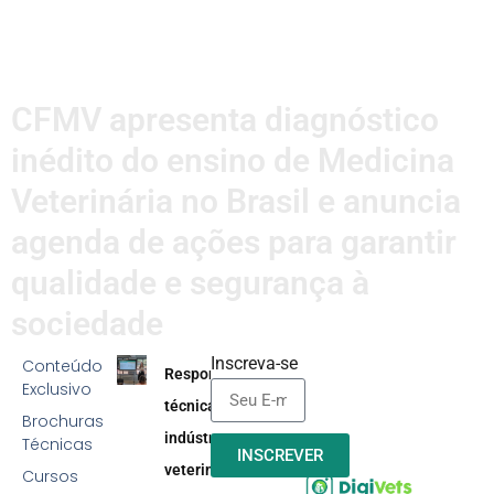
CFMV apresenta diagnóstico
inédito do ensino de Medicina
Veterinária no Brasil e anuncia
agenda de ações para garantir
qualidade e segurança à
sociedade
Inscreva-se
Conteúdo
Responsabilidade
Exclusivo
técnica na
Brochuras
indústria
Técnicas
INSCREVER
veterinária:
Cursos