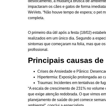
deslocamento, a mudança brusca de ambiente 
impactaram os cães e gatos de forma imediata”
WeVets. “Não houve tempo de espera; o pet man
completa.
O primeiro dia útil após a festa (18/02) estab
realizados em um único dia. Segundo a especi
sintomas que começaram na folia, mas que os 
profissional.
Principais causas de
Crises de Ansiedade e Pânico:
Desencad
Hipertermia:
Exposição prolongada ao cal
Traumas:
Incidentes em tentativas de fug
“A escala de crescimento de 231% no volume da
que exige atenção redobrada. O que vimos em
planejamento de saúde do pet comece semanas
ambiental”, conclui a especialista.