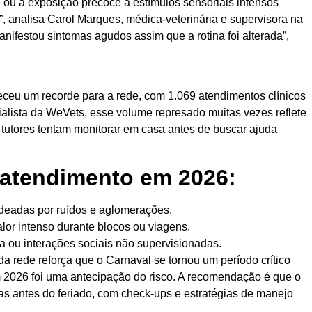
ou a exposição precoce a estímulos sensoriais intensos
, analisa Carol Marques, médica-veterinária e supervisora na
ifestou sintomas agudos assim que a rotina foi alterada”,
eleceu um recorde para a rede, com 1.069 atendimentos clínicos
alista da WeVets, esse volume represado muitas vezes reflete
tutores tentam monitorar em casa antes de buscar ajuda
 atendimento em 2026:
eadas por ruídos e aglomerações.
or intenso durante blocos ou viagens.
a ou interações sociais não supervisionadas.
 rede reforça que o Carnaval se tornou um período crítico
 2026 foi uma antecipação do risco. A recomendação é que o
 antes do feriado, com check-ups e estratégias de manejo