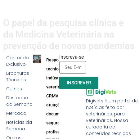
O papel da pesquisa clínica e
da Medicina Veterinária na
prevenção de novas pandemias
Inscreva-se
Conteúdo
Responsabilidade
Exclusivo
técnica na
Brochuras
indústria
Técnicas
INSCREVER
veterinária:
Cursos
CRMV reforça
Destaque
Digivets é um portal de
da Semana
atuação efetiva,
notícias feito por
Mercado
veterinários, para
documentação e
veterinários. Nossa
Notícias da
segurança
curadoria de
Semana
profissional
conteúdos técnicos
Outros