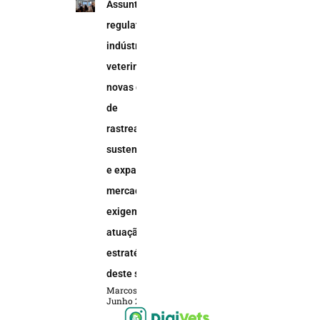
Assuntos
regulatórios na
indústria
veterinária:
novas demandas
de
rastreabilidade,
sustentabilidade
e expansão do
mercado animal
exigem uma
atuação
estratégica
deste setor
Marcos Soares
Junho 2, 2026