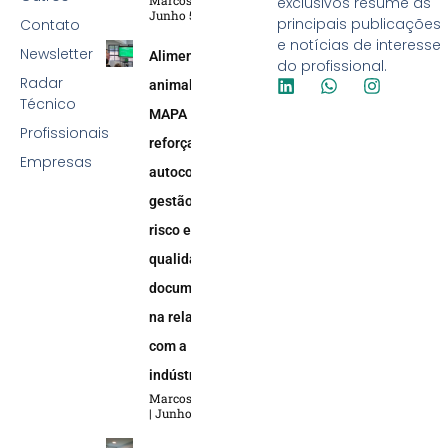
Marcos Soares
exclusivos resume as
Junho 5, 2026
principais publicações
Contato
e notícias de interesse
Newsletter
Alimentação
do profissional.
Radar
animal:
Técnico
MAPA
Profissionais
reforça
Empresas
autocontrole,
gestão de
risco e
qualidade
documental
na relação
com a
indústria
Marcos Soares
Junho 5, 2026